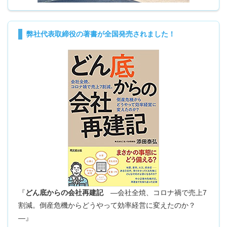
弊社代表取締役の著書が全国発売されました！
『
どん底からの会社再建記
―会社全焼、コロナ禍で売上7
割減。倒産危機からどうやって効率経営に変えたのか？
―』