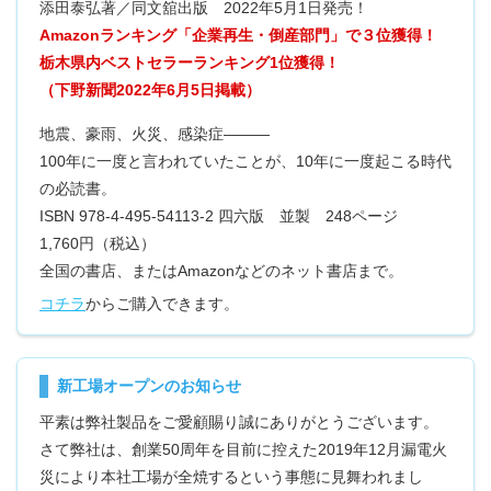
添田泰弘著／同文舘出版 2022年5月1日発売！
Amazonランキング「企業再生・倒産部門」で３位獲得！
栃木県内ベストセラーランキング1位獲得！
（下野新聞2022年6月5日掲載）
地震、豪雨、火災、感染症―――
100年に一度と言われていたことが、10年に一度起こる時代
の必読書。
ISBN 978-4-495-54113-2 四六版 並製 248ページ
1,760円（税込）
全国の書店、またはAmazonなどのネット書店まで。
コチラ
からご購入できます。
新工場オープンのお知らせ
平素は弊社製品をご愛顧賜り誠にありがとうございます。
さて弊社は、創業50周年を目前に控えた2019年12月漏電火
災により本社工場が全焼するという事態に見舞われまし