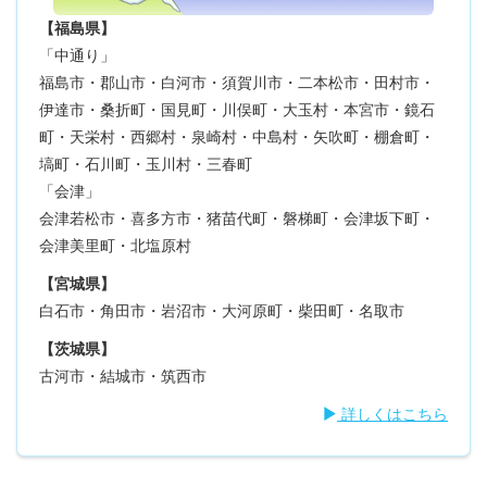
【福島県】
「中通り」
福島市・郡山市・白河市・須賀川市・二本松市・田村市・
伊達市・桑折町・国見町・川俣町・大玉村・本宮市・鏡石
町・天栄村・西郷村・泉崎村・中島村・矢吹町・棚倉町・
塙町・石川町・玉川村・三春町
「会津」
会津若松市・喜多方市・猪苗代町・磐梯町・会津坂下町・
会津美里町・北塩原村
【宮城県】
白石市・角田市・岩沼市・大河原町・柴田町・名取市
【茨城県】
古河市・結城市・筑西市
詳しくはこちら