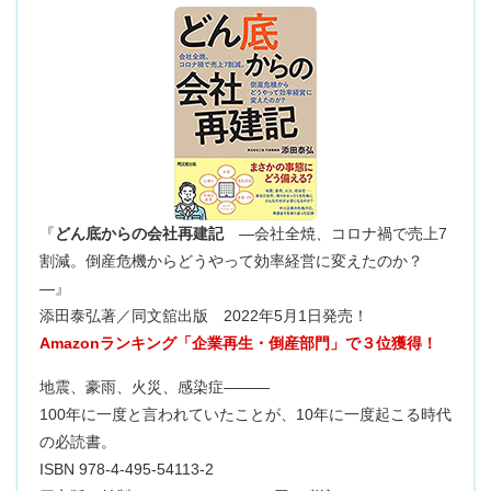
『
どん底からの会社再建記
―会社全焼、コロナ禍で売上7
割減。倒産危機からどうやって効率経営に変えたのか？
―』
添田泰弘著／同文舘出版 2022年5月1日発売！
Amazonランキング「企業再生・倒産部門」で３位獲得！
地震、豪雨、火災、感染症―――
100年に一度と言われていたことが、10年に一度起こる時代
の必読書。
ISBN 978-4-495-54113-2